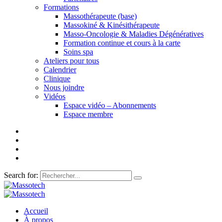
Formations
Massothérapeute (base)
Massokiné & Kinésithérapeute
Masso-Oncologie & Maladies Dégénératives
Formation continue et cours à la carte
Soins spa
Ateliers pour tous
Calendrier
Clinique
Nous joindre
Vidéos
Espace vidéo – Abonnements
Espace membre
Search for:
Accueil
À propos