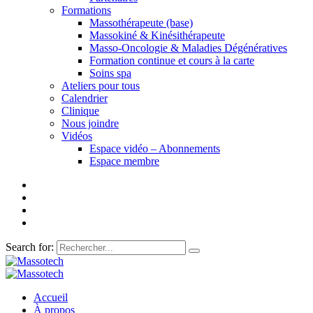
Formations
Massothérapeute (base)
Massokiné & Kinésithérapeute
Masso-Oncologie & Maladies Dégénératives
Formation continue et cours à la carte
Soins spa
Ateliers pour tous
Calendrier
Clinique
Nous joindre
Vidéos
Espace vidéo – Abonnements
Espace membre
Search for:
Accueil
À propos