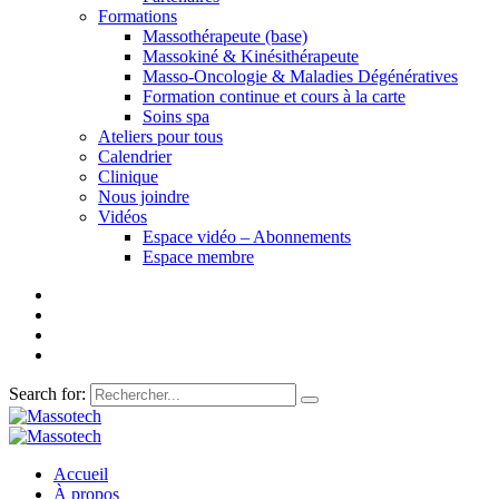
Formations
Massothérapeute (base)
Massokiné & Kinésithérapeute
Masso-Oncologie & Maladies Dégénératives
Formation continue et cours à la carte
Soins spa
Ateliers pour tous
Calendrier
Clinique
Nous joindre
Vidéos
Espace vidéo – Abonnements
Espace membre
Search for:
Accueil
À propos