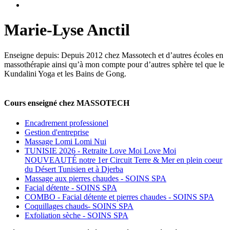
Marie-Lyse Anctil
Enseigne depuis: Depuis 2012 chez Massotech et d’autres écoles en
massothérapie ainsi qu’à mon compte pour d’autres sphère tel que le
Kundalini Yoga et les Bains de Gong.
Cours enseigné chez MASSOTECH
Encadrement professionel
Gestion d'entreprise
Massage Lomi Lomi Nui
TUNISIE 2026 - Retraite Love Moi Love Moi
NOUVEAUTÉ notre 1er Circuit Terre & Mer en plein coeur
du Désert Tunisien et à Djerba
Massage aux pierres chaudes - SOINS SPA
Facial détente - SOINS SPA
COMBO - Facial détente et pierres chaudes - SOINS SPA
Coquillages chauds- SOINS SPA
Exfoliation sèche - SOINS SPA