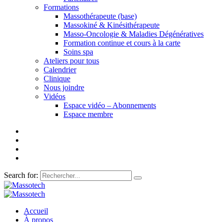
Formations
Massothérapeute (base)
Massokiné & Kinésithérapeute
Masso-Oncologie & Maladies Dégénératives
Formation continue et cours à la carte
Soins spa
Ateliers pour tous
Calendrier
Clinique
Nous joindre
Vidéos
Espace vidéo – Abonnements
Espace membre
Search for:
Accueil
À propos