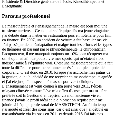
Présidente & Directrice générale de l’école, Kinésithérapeute et
Enseignante
Parcours professionnel
La massothérapie et l’enseignement de la masso est pour moi une
troisième carrière… Gestionnaire d’équipe dès ma jeune vingtaine
j’ai débuté dans le métier en restauration puis en hôtellerie pour finir
en finance. En 2007, un accident de voiture a fait basculer ma vie.
J’ai passé par de la réadaptation et malgré tout les efforts et les types
de thérapies en passant par le physiothérapeute, le chiropraticien,
l’acupuncteur, il me manquait toujours un 10% pour récupérer ma
santé optimal afin de poursuivre mes sports, qui m’étaient alors
indispensable à l’équilibre vital. C’est une massothérapeute qui a fait
toute la différence pour me redonner accès à mon plein potentiel
corporel… C’est donc en 2010, lorsque j’ai accroché mes patins de
la gestion, que j’ai décidé de me recycler en massothérapeute agréée
et j’ai été jusqu’à la spécialité masso-sportive et clinique.
L’enseignement est venu cogner à ma porte vers 2011, l’école
m’ayant côtoyée comme élève m’a offert d’enseigner ma matière
préférée soit la Gestion d’entreprise, via mon ancienne vie en
finance j’avais le profil idéal et la diplomation requise pour me
joindre à l’équipe professoral de MASSOTECH. Au fil du temps
j’ai ajouté et créer des soins spas, car c’est ainsi que j’ai débuté en
massothérapie via les spas en 2011 et depuis 2016 j’ai fais mes