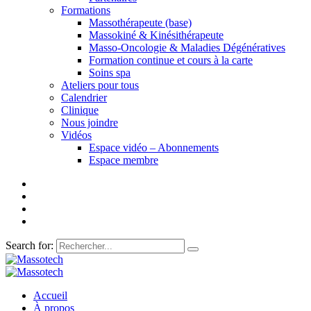
Formations
Massothérapeute (base)
Massokiné & Kinésithérapeute
Masso-Oncologie & Maladies Dégénératives
Formation continue et cours à la carte
Soins spa
Ateliers pour tous
Calendrier
Clinique
Nous joindre
Vidéos
Espace vidéo – Abonnements
Espace membre
Search for:
Accueil
À propos