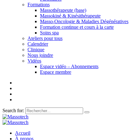
Formations
Massothérapeute (base)
Massokiné & Kinésithérapeute
Masso-Oncologie & Maladies Dégénératives
Formation continue et cours à la carte
Soins spa
Ateliers pour tous
Calendrier
Clinique
Nous joindre
Vidéos
Espace vidéo – Abonnements
Espace membre
Search for:
Accueil
À propos