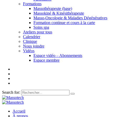
Formations
Massothérapeute (base)
Massokiné & Kinésithérapeute
Masso-Oncologie & Maladies Dégénératives
Formation continue et cours à la carte
Soins spa
Ateliers pour tous
Calendrier
Clinique
Nous joindre
Vidéos
Espace vidéo – Abonnements
Espace membre
Search for:
Accueil
À propos