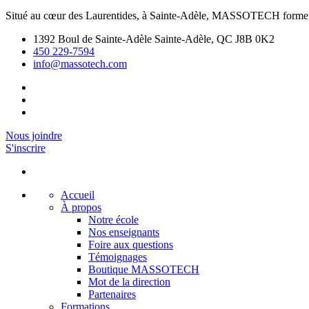
Situé au cœur des Laurentides, à Sainte-Adèle, MASSOTECH forme d
1392 Boul de Sainte-Adèle Sainte-Adèle, QC J8B 0K2
450 229-7594
info@massotech.com
Nous joindre
S'inscrire
Accueil
À propos
Notre école
Nos enseignants
Foire aux questions
Témoignages
Boutique MASSOTECH
Mot de la direction
Partenaires
Formations