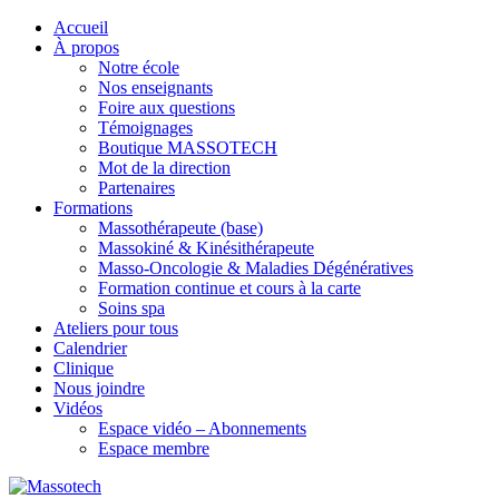
Accueil
À propos
Notre école
Nos enseignants
Foire aux questions
Témoignages
Boutique MASSOTECH
Mot de la direction
Partenaires
Formations
Massothérapeute (base)
Massokiné & Kinésithérapeute
Masso-Oncologie & Maladies Dégénératives
Formation continue et cours à la carte
Soins spa
Ateliers pour tous
Calendrier
Clinique
Nous joindre
Vidéos
Espace vidéo – Abonnements
Espace membre