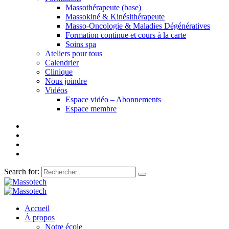
Massothérapeute (base)
Massokiné & Kinésithérapeute
Masso-Oncologie & Maladies Dégénératives
Formation continue et cours à la carte
Soins spa
Ateliers pour tous
Calendrier
Clinique
Nous joindre
Vidéos
Espace vidéo – Abonnements
Espace membre
Search for:
Accueil
À propos
Notre école