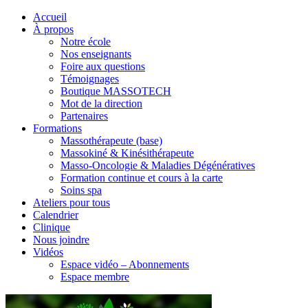
Accueil
À propos
Notre école
Nos enseignants
Foire aux questions
Témoignages
Boutique MASSOTECH
Mot de la direction
Partenaires
Formations
Massothérapeute (base)
Massokiné & Kinésithérapeute
Masso-Oncologie & Maladies Dégénératives
Formation continue et cours à la carte
Soins spa
Ateliers pour tous
Calendrier
Clinique
Nous joindre
Vidéos
Espace vidéo – Abonnements
Espace membre