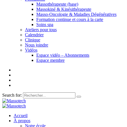
Massothérapeute (base)
Massokiné & Kinésithérapeute
Masso-Oncologie & Maladies Dégénératives
Formation continue et cours à la carte
Soins spa
Ateliers pour tous
Calendrier
Clinique
Nous joindre
Vidéos
Espace vidéo – Abonnements
Espace membre
Search for:
Accueil
À propos
Notre école