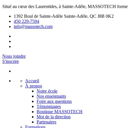
Situé au cœur des Laurentides, à Sainte-Adèle, MASSOTECH forme d
1392 Boul de Sainte-Adèle Sainte-Adèle, QC J8B 0K2
450 229-7594
info@massotech.com
Nous joindre
S'inscrire
Accueil
À propos
Notre école
Nos enseignants
Foire aux questions
Témoignages
Boutique MASSOTECH
Mot de la direction
Partenaires
Formations