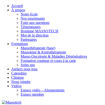
Accueil
À propos
Notre école
Nos enseignants
Foire aux questions
Témoignages
Boutique MASSOTECH
Mot de la direction
Partenaires
Formations
Massothérapeute (base)
Massokiné & Kinésithérapeute
Masso-Oncologie & Maladies Dégénératives
Formation continue et cours à la carte
Soins spa
Ateliers pour tous
Calendrier
Clinique
Nous joindre
Vidéos
Espace vidéo – Abonnements
Espace membre